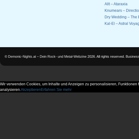
Allt – Ataraxia
Knumears – Directi
Dry Wedding – The 
Kal-El – Astral Voyag
©
Demonic-Nights.at – Dein Rock- und Metal-Webzine
2026. All rights reserved.
Busines
Wir verwenden Cookies, um Inhalte und Anzeigen zu personalisieren, Funktionen f
analysieren.
Akzeptieren
Erfahren Sie mehr