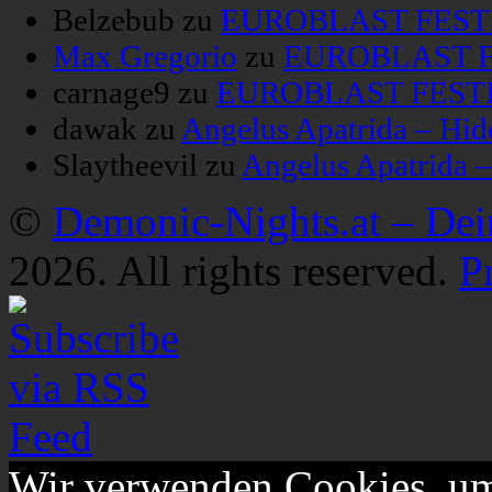
Belzebub
zu
EUROBLAST FESTIV
Max Gregorio
zu
EUROBLAST FE
carnage9
zu
EUROBLAST FESTIV
dawak
zu
Angelus Apatrida – Hid
Slaytheevil
zu
Angelus Apatrida 
©
Demonic-Nights.at – De
2026. All rights reserved.
P
Wir verwenden Cookies, um