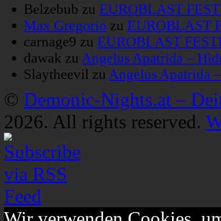
Belzebub
zu
EUROBLAST FESTIV
Max Gregorio
zu
EUROBLAST FE
carnage9
zu
EUROBLAST FESTIV
dawak
zu
Angelus Apatrida – Hid
Slaytheevil
zu
Angelus Apatrida 
©
Demonic-Nights.at – De
2026. All rights reserved.
W
Wir verwenden Cookies, um