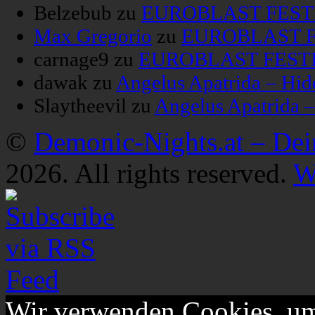
Belzebub
zu
EUROBLAST FESTIV
Max Gregorio
zu
EUROBLAST FE
carnage9
zu
EUROBLAST FESTIV
dawak
zu
Angelus Apatrida – Hid
Slaytheevil
zu
Angelus Apatrida 
©
Demonic-Nights.at – De
2026. All rights reserved.
W
Wir verwenden Cookies, um