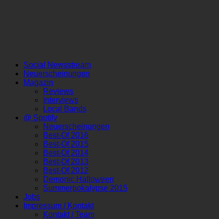
Social Newsstream
Neuerscheinungen
Magazin
Reviews
Interviews
Local Bands
@ Spotify
Neuerscheinungen
Best-Of 2016
Best-Of 2015
Best-Of 2014
Best-Of 2013
Best-Of 2012
Demonic Halloween
Summerpokalypse 2015
Jobs
Impressum / Kontakt
Kontakt / Team