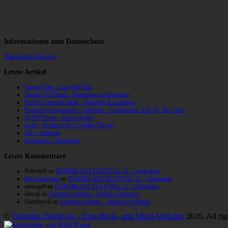
Informationen zum Datenschutz
Datenschutz-Hinweis
Letzte Artikel
Cancer Bats – Give Me Dirt
Temple Of Dread – Dreadspawn Dominion
Din Of Celestial Birds – Takeoffs & Landings
Phantom Corporation / Catbreath – Commando / Die By The Claw
10,000 Years – Esox Lucifer
Zerre – Rotting On A Golden Throne
Allt – Ataraxia
Knumears – Directions
Letzte Kommentare
Belzebub
zu
EUROBLAST FESTIVAL 11 – Verlosung
Max Gregorio
zu
EUROBLAST FESTIVAL 11 – Verlosung
carnage9
zu
EUROBLAST FESTIVAL 11 – Verlosung
dawak
zu
Angelus Apatrida – Hidden Evolution
Slaytheevil
zu
Angelus Apatrida – Hidden Evolution
©
Demonic-Nights.at – Dein Rock- und Metal-Webzine
2026. All rig