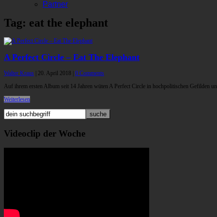
Partner
Tag: eat the elephant
A Perfect Circle – Eat The Elephant
Walter Kraus
|
20. April 2018
|
0 Comments
Auf ihrem ersten Album seit 14 Jahren wüten A Perfect Circle in hochpolitischen Gefilden u
Weiterlesen
Videoclip der Woche