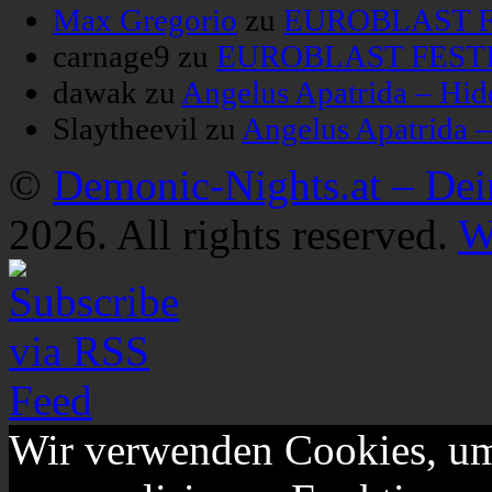
Max Gregorio
zu
EUROBLAST FE
carnage9
zu
EUROBLAST FESTIV
dawak
zu
Angelus Apatrida – Hid
Slaytheevil
zu
Angelus Apatrida 
©
Demonic-Nights.at – De
2026. All rights reserved.
W
Wir verwenden Cookies, um