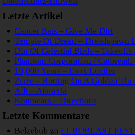
Datenschutz-Hinweis
Letzte Artikel
Cancer Bats – Give Me Dirt
Temple Of Dread – Dreadspawn 
Din Of Celestial Birds – Takeoff
Phantom Corporation / Catbreat
10,000 Years – Esox Lucifer
Zerre – Rotting On A Golden Thr
Allt – Ataraxia
Knumears – Directions
Letzte Kommentare
Belzebub
zu
EUROBLAST FESTIV