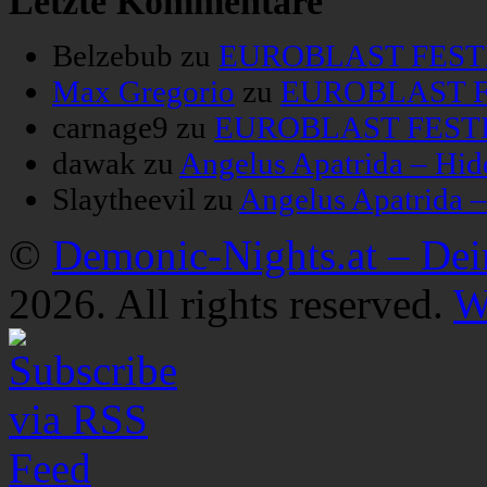
Letzte Kommentare
Belzebub
zu
EUROBLAST FESTIV
Max Gregorio
zu
EUROBLAST FE
carnage9
zu
EUROBLAST FESTIV
dawak
zu
Angelus Apatrida – Hid
Slaytheevil
zu
Angelus Apatrida 
©
Demonic-Nights.at – De
2026. All rights reserved.
W