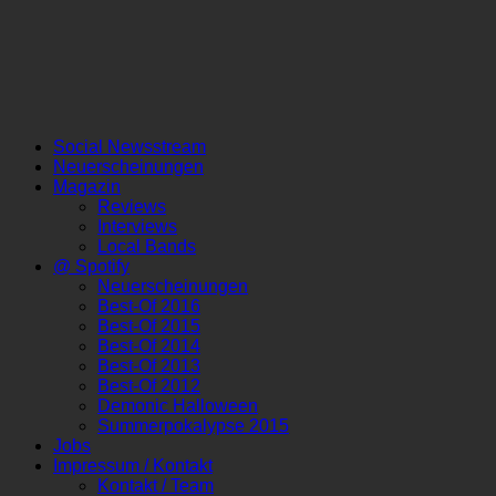
Social Newsstream
Neuerscheinungen
Magazin
Reviews
Interviews
Local Bands
@ Spotify
Neuerscheinungen
Best-Of 2016
Best-Of 2015
Best-Of 2014
Best-Of 2013
Best-Of 2012
Demonic Halloween
Summerpokalypse 2015
Jobs
Impressum / Kontakt
Kontakt / Team