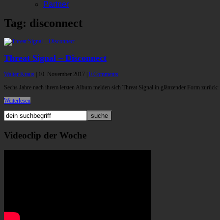
Partner
Tag: disconnect
Threat Signal – Disconnect
Walter Kraus
|
10. November 2017
|
0 Comments
Sechs Jahre nach ihrem letzten Album melden sich Threat Signal in glänzender Form zurück: 
Weiterlesen
Videoclip der Woche