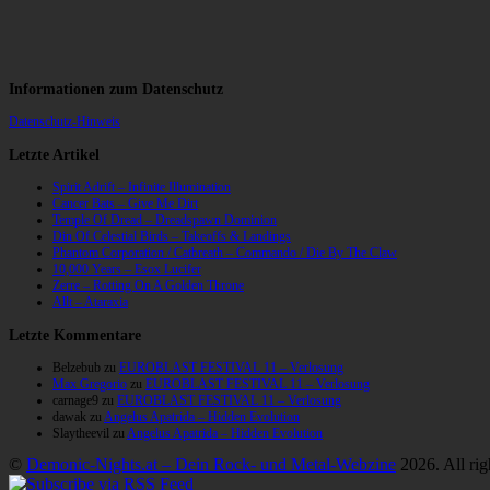
Informationen zum Datenschutz
Datenschutz-Hinweis
Letzte Artikel
Spirit Adrift – Infinite Illumination
Cancer Bats – Give Me Dirt
Temple Of Dread – Dreadspawn Dominion
Din Of Celestial Birds – Takeoffs & Landings
Phantom Corporation / Catbreath – Commando / Die By The Claw
10,000 Years – Esox Lucifer
Zerre – Rotting On A Golden Throne
Allt – Ataraxia
Letzte Kommentare
Belzebub
zu
EUROBLAST FESTIVAL 11 – Verlosung
Max Gregorio
zu
EUROBLAST FESTIVAL 11 – Verlosung
carnage9
zu
EUROBLAST FESTIVAL 11 – Verlosung
dawak
zu
Angelus Apatrida – Hidden Evolution
Slaytheevil
zu
Angelus Apatrida – Hidden Evolution
©
Demonic-Nights.at – Dein Rock- und Metal-Webzine
2026. All rig