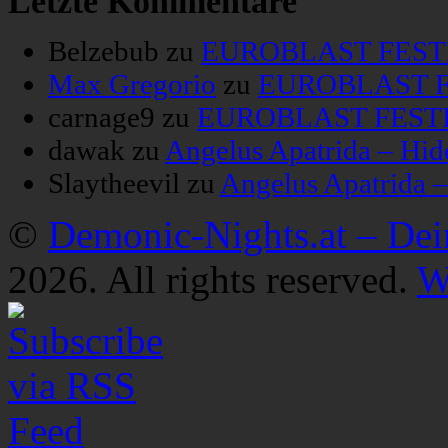
Letzte Kommentare
Belzebub
zu
EUROBLAST FESTIV
Max Gregorio
zu
EUROBLAST FE
carnage9
zu
EUROBLAST FESTIV
dawak
zu
Angelus Apatrida – Hid
Slaytheevil
zu
Angelus Apatrida 
©
Demonic-Nights.at – De
2026. All rights reserved.
W