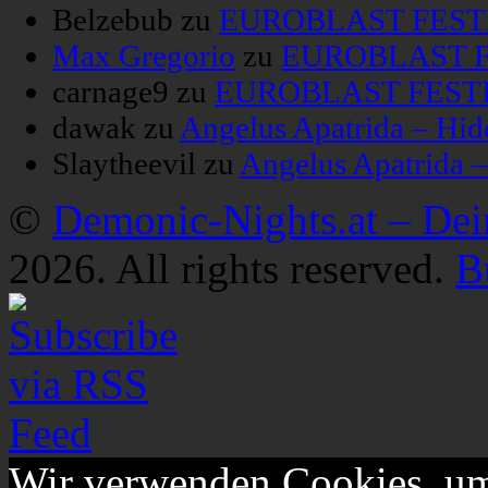
Belzebub
zu
EUROBLAST FESTIV
Max Gregorio
zu
EUROBLAST FE
carnage9
zu
EUROBLAST FESTIV
dawak
zu
Angelus Apatrida – Hid
Slaytheevil
zu
Angelus Apatrida 
©
Demonic-Nights.at – De
2026. All rights reserved.
B
Wir verwenden Cookies, um