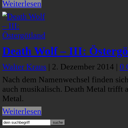
Weiterlesen
Death Wolf – III: Östergö
Walter Kraus
|
2. Dezember 2014
|
0
Nach dem Namenwechsel finden sich 
auch musikalisch. Death Metal triff
Metal.
Weiterlesen