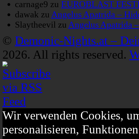
carnage9
zu
EUROBLAST FESTIV
dawak
zu
Angelus Apatrida – Hid
Slaytheevil
zu
Angelus Apatrida 
©
Demonic-Nights.at – De
2026. All rights reserved.
W
Wir verwenden Cookies, um
personalisieren, Funktionen