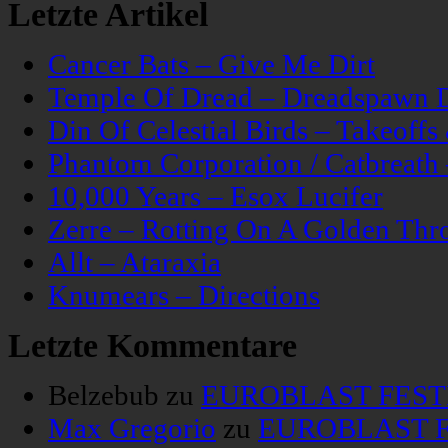
Letzte Artikel
Cancer Bats – Give Me Dirt
Temple Of Dread – Dreadspawn 
Din Of Celestial Birds – Takeoff
Phantom Corporation / Catbreat
10,000 Years – Esox Lucifer
Zerre – Rotting On A Golden Thr
Allt – Ataraxia
Knumears – Directions
Letzte Kommentare
Belzebub
zu
EUROBLAST FESTIV
Max Gregorio
zu
EUROBLAST FE