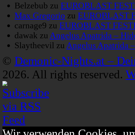
Belzebub
zu
EUROBLAST FESTIV
Max Gregorio
zu
EUROBLAST FE
carnage9
zu
EUROBLAST FESTIV
dawak
zu
Angelus Apatrida – Hid
Slaytheevil
zu
Angelus Apatrida 
©
Demonic-Nights.at – De
2026. All rights reserved.
W
Wir verwenden Cookies, um