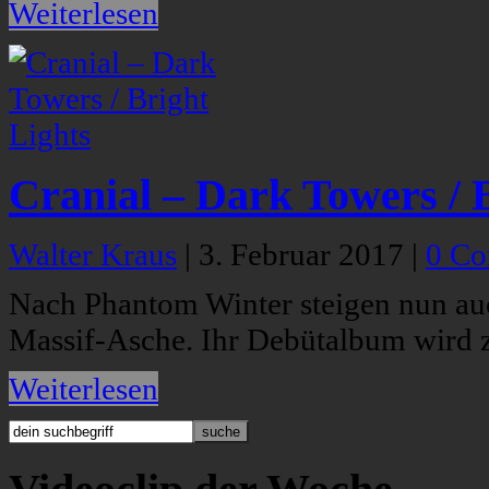
Weiterlesen
Cranial – Dark Towers / 
Walter Kraus
|
3. Februar 2017
|
0 C
Nach Phantom Winter steigen nun au
Massif-Asche. Ihr Debütalbum wird z
Weiterlesen