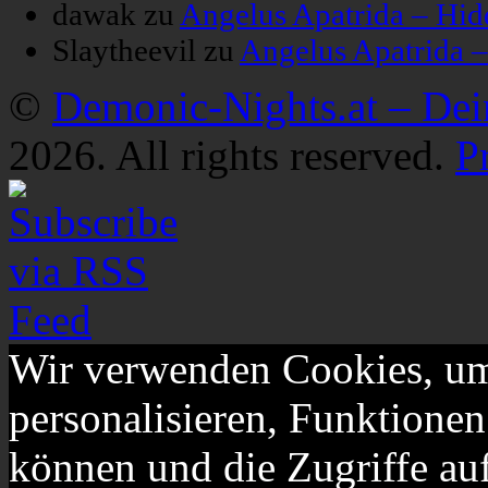
dawak
zu
Angelus Apatrida – Hid
Slaytheevil
zu
Angelus Apatrida 
©
Demonic-Nights.at – De
2026. All rights reserved.
P
Wir verwenden Cookies, um
personalisieren, Funktionen
können und die Zugriffe au