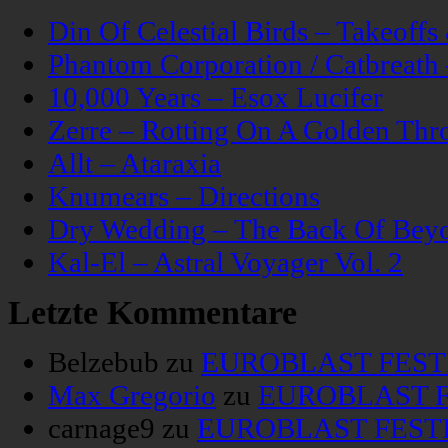
Din Of Celestial Birds – Takeoff
Phantom Corporation / Catbreat
10,000 Years – Esox Lucifer
Zerre – Rotting On A Golden Thr
Allt – Ataraxia
Knumears – Directions
Dry Wedding – The Back Of Bey
Kal-El – Astral Voyager Vol. 2
Letzte Kommentare
Belzebub
zu
EUROBLAST FESTIV
Max Gregorio
zu
EUROBLAST FE
carnage9
zu
EUROBLAST FESTIV