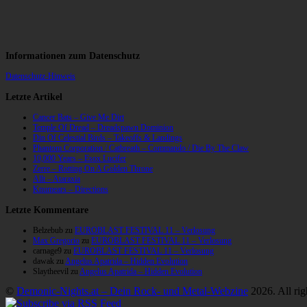
Informationen zum Datenschutz
Datenschutz-Hinweis
Letzte Artikel
Cancer Bats – Give Me Dirt
Temple Of Dread – Dreadspawn Dominion
Din Of Celestial Birds – Takeoffs & Landings
Phantom Corporation / Catbreath – Commando / Die By The Claw
10,000 Years – Esox Lucifer
Zerre – Rotting On A Golden Throne
Allt – Ataraxia
Knumears – Directions
Letzte Kommentare
Belzebub
zu
EUROBLAST FESTIVAL 11 – Verlosung
Max Gregorio
zu
EUROBLAST FESTIVAL 11 – Verlosung
carnage9
zu
EUROBLAST FESTIVAL 11 – Verlosung
dawak
zu
Angelus Apatrida – Hidden Evolution
Slaytheevil
zu
Angelus Apatrida – Hidden Evolution
©
Demonic-Nights.at – Dein Rock- und Metal-Webzine
2026. All rig