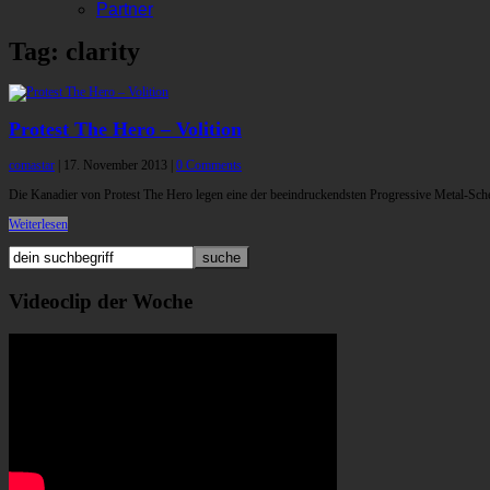
Partner
Tag: clarity
Protest The Hero – Volition
comastar
|
17. November 2013
|
0 Comments
Die Kanadier von Protest The Hero legen eine der beeindruckendsten Progressive Metal-Sch
Weiterlesen
Videoclip der Woche