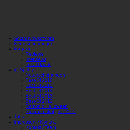
Social Newsstream
Neuerscheinungen
Magazin
Reviews
Interviews
Local Bands
@ Spotify
Neuerscheinungen
Best-Of 2016
Best-Of 2015
Best-Of 2014
Best-Of 2013
Best-Of 2012
Demonic Halloween
Summerpokalypse 2015
Jobs
Impressum / Kontakt
Kontakt / Team