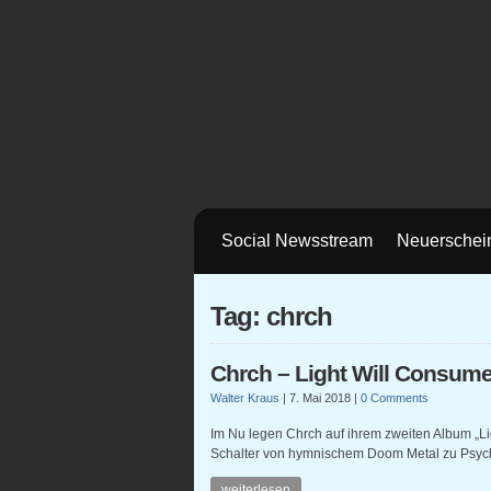
Social Newsstream
Neuerschei
Tag: chrch
Chrch – Light Will Consume
Walter Kraus
|
7. Mai 2018
|
0 Comments
Im Nu legen Chrch auf ihrem zweiten Album „Li
Schalter von hymnischem Doom Metal zu Psych
weiterlesen