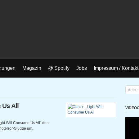
nungen
Magazin
@ Spotify
Jobs
Impressum / Kontakt
 Us All
VIDEO
ght Will Consume Us All“ den
oterror-Sludge um.