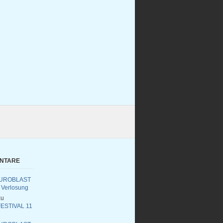
ENTARE
UROBLAST
 Verlosung
u
ESTIVAL 11