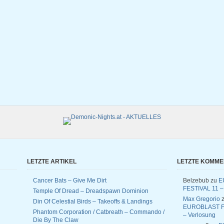
LETZTE ARTIKEL
LETZTE KOMM
Cancer Bats – Give Me Dirt
Belzebub
zu
E
FESTIVAL 11 –
Temple Of Dread – Dreadspawn Dominion
Max Gregorio
z
Din Of Celestial Birds – Takeoffs & Landings
EUROBLAST F
Phantom Corporation / Catbreath – Commando /
– Verlosung
Die By The Claw