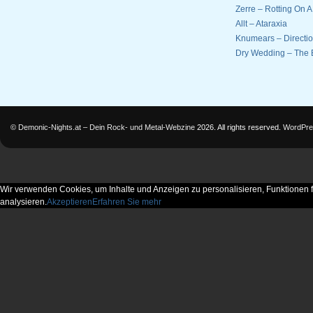
Zerre – Rotting On 
Allt – Ataraxia
Knumears – Directi
Dry Wedding – The 
©
Demonic-Nights.at – Dein Rock- und Metal-Webzine
2026. All rights reserved.
WordPre
Wir verwenden Cookies, um Inhalte und Anzeigen zu personalisieren, Funktionen f
analysieren.
Akzeptieren
Erfahren Sie mehr