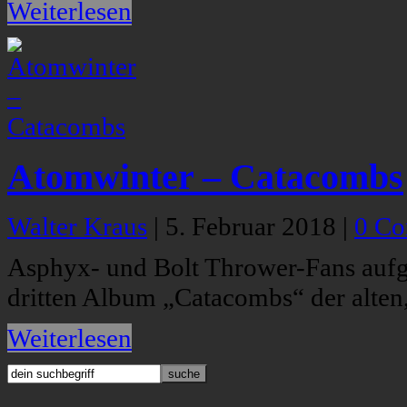
Weiterlesen
Atomwinter – Catacombs
Walter Kraus
|
5. Februar 2018
|
0 C
Asphyx- und Bolt Thrower-Fans aufg
dritten Album „Catacombs“ der alte
Weiterlesen