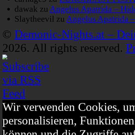
dawak
zu
Angelus Apatrida – Hid
Slaytheevil
zu
Angelus Apatrida 
©
Demonic-Nights.at – De
2026. All rights reserved.
P
Wir verwenden Cookies, um
personalisieren, Funktionen
können und die Zugriffe au