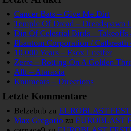
Cancer Bats – Give Me Dirt
Temple Of Dread – Dreadspawn 
Din Of Celestial Birds – Takeoff
Phantom Corporation / Catbreat
10,000 Years – Esox Lucifer
Zerre – Rotting On A Golden Thr
Allt – Ataraxia
Knumears – Directions
Letzte Kommentare
Belzebub
zu
EUROBLAST FESTIV
Max Gregorio
zu
EUROBLAST FE
carnage9
zu
EUROBLAST FESTIV