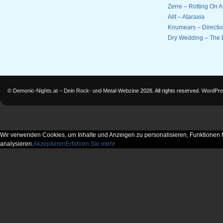
Zerre – Rotting On 
Allt – Ataraxia
Knumears – Directi
Dry Wedding – The 
©
Demonic-Nights.at – Dein Rock- und Metal-Webzine
2026. All rights reserved.
WordPre
Wir verwenden Cookies, um Inhalte und Anzeigen zu personalisieren, Funktionen f
analysieren.
Akzeptieren
Erfahren Sie mehr