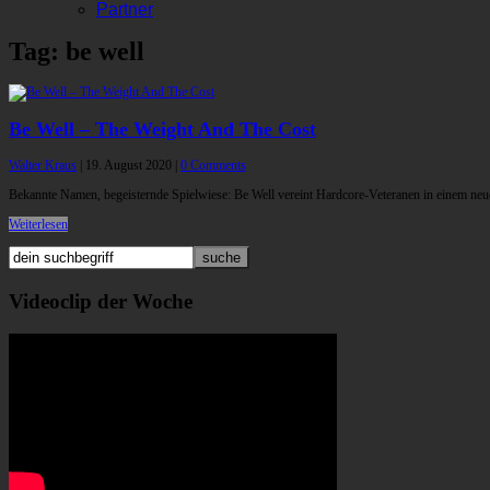
Partner
Tag: be well
Be Well – The Weight And The Cost
Walter Kraus
|
19. August 2020
|
0 Comments
Bekannte Namen, begeisternde Spielwiese: Be Well vereint Hardcore-Veteranen in einem neu
Weiterlesen
Videoclip der Woche