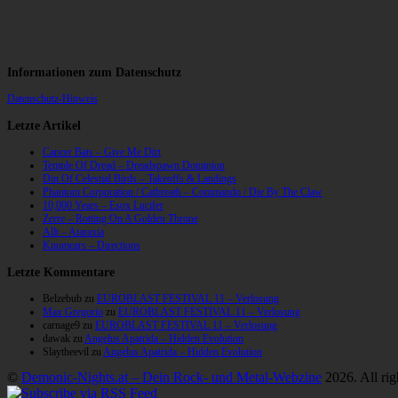
Informationen zum Datenschutz
Datenschutz-Hinweis
Letzte Artikel
Cancer Bats – Give Me Dirt
Temple Of Dread – Dreadspawn Dominion
Din Of Celestial Birds – Takeoffs & Landings
Phantom Corporation / Catbreath – Commando / Die By The Claw
10,000 Years – Esox Lucifer
Zerre – Rotting On A Golden Throne
Allt – Ataraxia
Knumears – Directions
Letzte Kommentare
Belzebub
zu
EUROBLAST FESTIVAL 11 – Verlosung
Max Gregorio
zu
EUROBLAST FESTIVAL 11 – Verlosung
carnage9
zu
EUROBLAST FESTIVAL 11 – Verlosung
dawak
zu
Angelus Apatrida – Hidden Evolution
Slaytheevil
zu
Angelus Apatrida – Hidden Evolution
©
Demonic-Nights.at – Dein Rock- und Metal-Webzine
2026. All rig