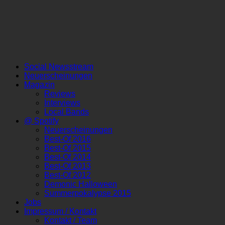
Social Newsstream
Neuerscheinungen
Magazin
Reviews
Interviews
Local Bands
@ Spotify
Neuerscheinungen
Best-Of 2016
Best-Of 2015
Best-Of 2014
Best-Of 2013
Best-Of 2012
Demonic Halloween
Summerpokalypse 2015
Jobs
Impressum / Kontakt
Kontakt / Team