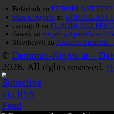
Belzebub
zu
EUROBLAST FESTIV
Max Gregorio
zu
EUROBLAST FE
carnage9
zu
EUROBLAST FESTIV
dawak
zu
Angelus Apatrida – Hid
Slaytheevil
zu
Angelus Apatrida 
©
Demonic-Nights.at – De
2026. All rights reserved.
B