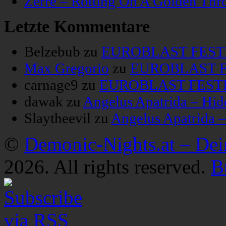
Zerre – Rotting On A Golden Thr
Letzte Kommentare
Belzebub
zu
EUROBLAST FESTIV
Max Gregorio
zu
EUROBLAST FE
carnage9
zu
EUROBLAST FESTIV
dawak
zu
Angelus Apatrida – Hid
Slaytheevil
zu
Angelus Apatrida 
©
Demonic-Nights.at – De
2026. All rights reserved.
B