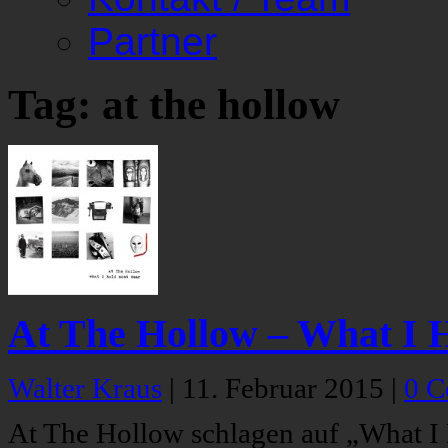
Partner
Tag: at the hollow
At The Hollow – What I 
Walter Kraus
|
11. Februar 2015
|
0 
At The Hollow schlagen auf „What I