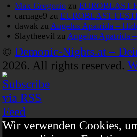
Max Gregorio
zu
EUROBLAST FE
carnage9
zu
EUROBLAST FESTIV
dawak
zu
Angelus Apatrida – Hid
Slaytheevil
zu
Angelus Apatrida 
©
Demonic-Nights.at – De
2026. All rights reserved.
W
Wir verwenden Cookies, um