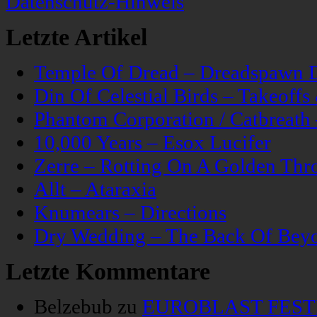
Datenschutz-Hinweis
Letzte Artikel
Temple Of Dread – Dreadspawn 
Din Of Celestial Birds – Takeoff
Phantom Corporation / Catbreat
10,000 Years – Esox Lucifer
Zerre – Rotting On A Golden Thr
Allt – Ataraxia
Knumears – Directions
Dry Wedding – The Back Of Bey
Letzte Kommentare
Belzebub
zu
EUROBLAST FESTIV