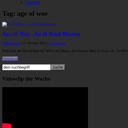
Partner
Tag: age of woe
Age Of Woe – An Ill Wind Blowing
Walter Kraus
|
13. Oktober 2016
|
0 Comments
Packt man alle Hässlichkeit der Welt in ein Album, dann kommt dabei so etwas wie „An I
Weiterlesen
Videoclip der Woche