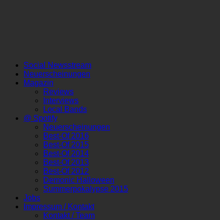
Social Newsstream
Neuerscheinungen
Magazin
Reviews
Interviews
Local Bands
@ Spotify
Neuerscheinungen
Best-Of 2016
Best-Of 2015
Best-Of 2014
Best-Of 2013
Best-Of 2012
Demonic Halloween
Summerpokalypse 2015
Jobs
Impressum / Kontakt
Kontakt / Team