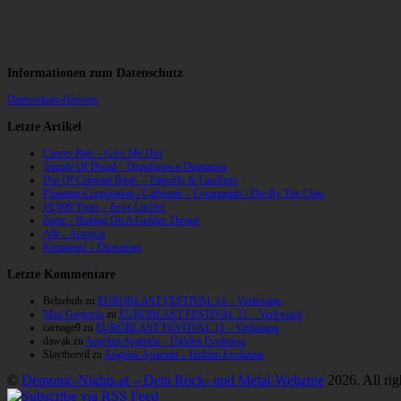
Informationen zum Datenschutz
Datenschutz-Hinweis
Letzte Artikel
Cancer Bats – Give Me Dirt
Temple Of Dread – Dreadspawn Dominion
Din Of Celestial Birds – Takeoffs & Landings
Phantom Corporation / Catbreath – Commando / Die By The Claw
10,000 Years – Esox Lucifer
Zerre – Rotting On A Golden Throne
Allt – Ataraxia
Knumears – Directions
Letzte Kommentare
Belzebub
zu
EUROBLAST FESTIVAL 11 – Verlosung
Max Gregorio
zu
EUROBLAST FESTIVAL 11 – Verlosung
carnage9
zu
EUROBLAST FESTIVAL 11 – Verlosung
dawak
zu
Angelus Apatrida – Hidden Evolution
Slaytheevil
zu
Angelus Apatrida – Hidden Evolution
©
Demonic-Nights.at – Dein Rock- und Metal-Webzine
2026. All rig