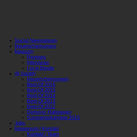
Social Newsstream
Neuerscheinungen
Magazin
Reviews
Interviews
Local Bands
@ Spotify
Neuerscheinungen
Best-Of 2016
Best-Of 2015
Best-Of 2014
Best-Of 2013
Best-Of 2012
Demonic Halloween
Summerpokalypse 2015
Jobs
Impressum / Kontakt
Kontakt / Team