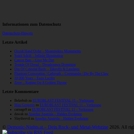
Informationen zum Datenschutz
Datenschutz-Hinweis
Letzte Artikel
Occult Hand Order – Meaningless Monuments
Spirit Adrift – Infinite Illumination
Cancer Bats – Give Me Dirt
Temple Of Dread – Dreadspawn Dominion
Din Of Celestial Birds – Takeoffs & Landings
Phantom Corporation / Catbreath – Commando / Die By The Claw
10,000 Years – Esox Lucifer
Zerre – Rotting On A Golden Throne
Letzte Kommentare
Belzebub
zu
EUROBLAST FESTIVAL 11 – Verlosung
Max Gregorio
zu
EUROBLAST FESTIVAL 11 – Verlosung
carnage9
zu
EUROBLAST FESTIVAL 11 – Verlosung
dawak
zu
Angelus Apatrida – Hidden Evolution
Slaytheevil
zu
Angelus Apatrida – Hidden Evolution
©
Demonic-Nights.at – Dein Rock- und Metal-Webzine
2026. All rig