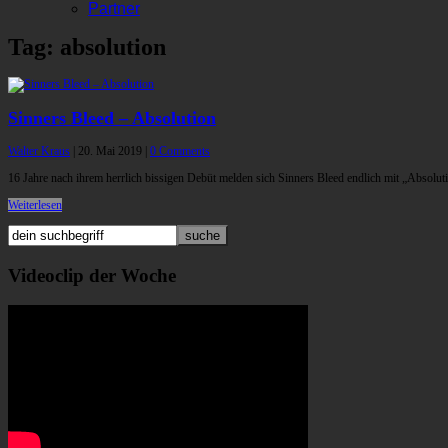
Partner
Tag: absolution
Sinners Bleed – Absolution
Walter Kraus
|
20. Mai 2019
|
0 Comments
16 Jahre nach ihrem herrlich bissigen Debüt melden sich Sinners Bleed endlich mit „Absolu
Weiterlesen
Videoclip der Woche