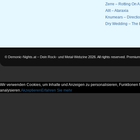
Zerre – Rotting On 
Allt – Ataraxia
Knumears – Directi
Dry Wedding – The 
©
Demonic-Nights.at – Dein Rock- und Metal-Webzine
2026. All rights reserved.
Premium
Wir verwenden Cookies, um Inhalte und Anzeigen zu personalisieren, Funktionen f
analysieren.
Akzeptieren
Erfahren Sie mehr