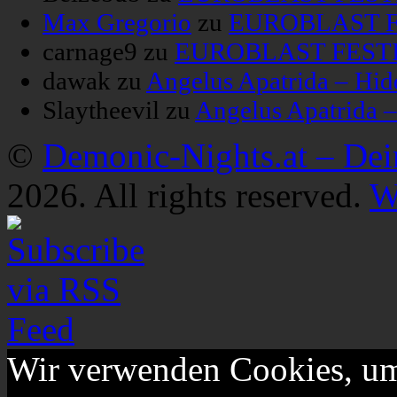
Max Gregorio
zu
EUROBLAST FE
carnage9
zu
EUROBLAST FESTIV
dawak
zu
Angelus Apatrida – Hid
Slaytheevil
zu
Angelus Apatrida 
©
Demonic-Nights.at – De
2026. All rights reserved.
W
Wir verwenden Cookies, um