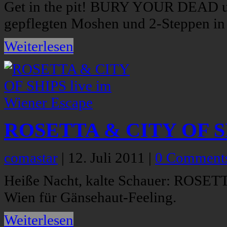
Get in the pit! BURY YOUR DEAD 
gepflegten Moshen und 2-Steppen in
Weiterlesen
ROSETTA & CITY OF SHI
comastar
|
12. Juli 2011
|
0 Comment
Heiße Nacht, kalte Schauer: ROSETT
Wien für Gänsehaut-Feeling.
Weiterlesen