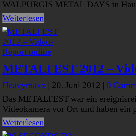
WALPURGIS METAL DAYS in Hauzen
Weiterlesen
METALFEST 2012 – Video
Heavymaxx
|
20. Juni 2012
|
0 Comm
Das METALFEST war ein ereignisreic
Videokamera vor Ort und haben ein 
Weiterlesen