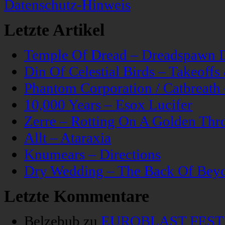
Datenschutz-Hinweis
Letzte Artikel
Temple Of Dread – Dreadspawn 
Din Of Celestial Birds – Takeoff
Phantom Corporation / Catbreat
10,000 Years – Esox Lucifer
Zerre – Rotting On A Golden Thr
Allt – Ataraxia
Knumears – Directions
Dry Wedding – The Back Of Bey
Letzte Kommentare
Belzebub
zu
EUROBLAST FESTIV