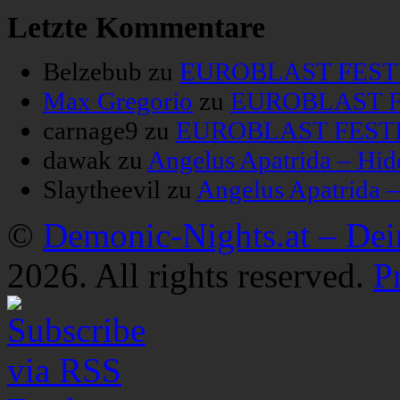
Letzte Kommentare
Belzebub
zu
EUROBLAST FESTIV
Max Gregorio
zu
EUROBLAST FE
carnage9
zu
EUROBLAST FESTIV
dawak
zu
Angelus Apatrida – Hid
Slaytheevil
zu
Angelus Apatrida 
©
Demonic-Nights.at – De
2026. All rights reserved.
P