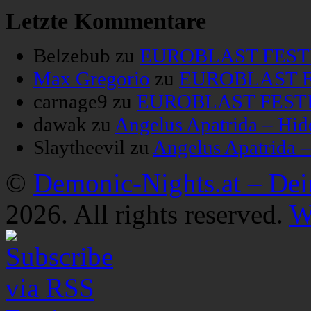
Letzte Kommentare
Belzebub
zu
EUROBLAST FESTIV
Max Gregorio
zu
EUROBLAST FE
carnage9
zu
EUROBLAST FESTIV
dawak
zu
Angelus Apatrida – Hid
Slaytheevil
zu
Angelus Apatrida 
©
Demonic-Nights.at – De
2026. All rights reserved.
W