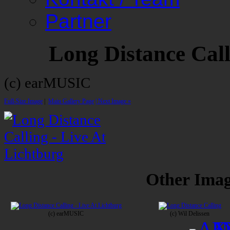
Partner
Long Distance Call
(c) earMUSIC
Full-Size Image
|
Main Gallery Page
| Next Image »
Other Image
(c) earMUSIC
(c) Wil Delissen