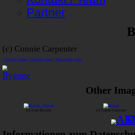
Partner
B
(c) Connie Carpenter
« Previous Image |
Full-Size Image
|
Main Gallery Page
Other Image
(c) Svart Records
(c) Connie Carpenter
Informationen zum Datenschu