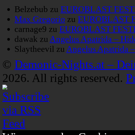
Belzebub
zu
EUROBLAST FESTIV
Max Gregorio
zu
EUROBLAST FE
carnage9
zu
EUROBLAST FESTIV
dawak
zu
Angelus Apatrida – Hid
Slaytheevil
zu
Angelus Apatrida 
©
Demonic-Nights.at – De
2026. All rights reserved.
P