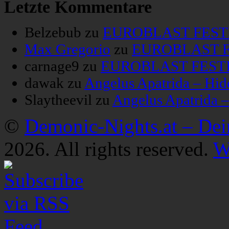
Letzte Kommentare
Belzebub
zu
EUROBLAST FESTIV
Max Gregorio
zu
EUROBLAST FE
carnage9
zu
EUROBLAST FESTIV
dawak
zu
Angelus Apatrida – Hid
Slaytheevil
zu
Angelus Apatrida 
©
Demonic-Nights.at – De
2026. All rights reserved.
W