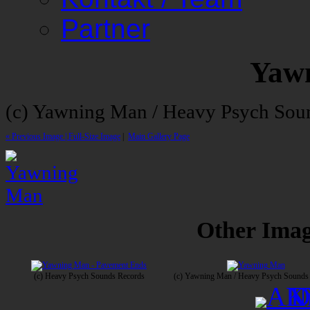
Partner
Yaw
(c) Yawning Man / Heavy Psych Sou
« Previous Image |
Full-Size Image
|
Main Gallery Page
Other Image
(c) Heavy Psych Sounds Records
(c) Yawning Man / Heavy Psych Sounds