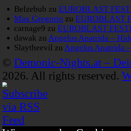
Belzebub
zu
EUROBLAST FESTIV
Max Gregorio
zu
EUROBLAST FE
carnage9
zu
EUROBLAST FESTIV
dawak
zu
Angelus Apatrida – Hid
Slaytheevil
zu
Angelus Apatrida 
©
Demonic-Nights.at – De
2026. All rights reserved.
W