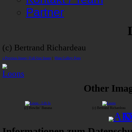
Partner
(c) Bertrand Richardeau
« Previous Image |
Full-Size Image
|
Main Gallery Page
Other Image
(c) Howlin‘ Banana
(c) Bertrand Richardeau
Informationen zum Datenschu