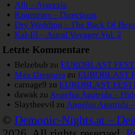
Allt – Ataraxia
Knumears – Directions
Dry Wedding – The Back Of Bey
Kal-El – Astral Voyager Vol. 2
Letzte Kommentare
Belzebub
zu
EUROBLAST FESTIV
Max Gregorio
zu
EUROBLAST FE
carnage9
zu
EUROBLAST FESTIV
dawak
zu
Angelus Apatrida – Hid
Slaytheevil
zu
Angelus Apatrida 
©
Demonic-Nights.at – De
2026. All rights reserved.
P