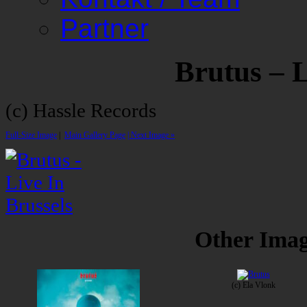
Partner
Brutus – L
(c) Hassle Records
Full-Size Image
|
Main Gallery Page
| Next Image »
Other Image
(c) Ela Vlonk