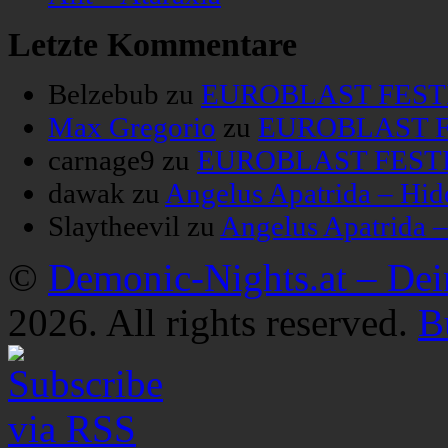
Letzte Kommentare
Belzebub
zu
EUROBLAST FESTIV
Max Gregorio
zu
EUROBLAST FE
carnage9
zu
EUROBLAST FESTIV
dawak
zu
Angelus Apatrida – Hid
Slaytheevil
zu
Angelus Apatrida 
©
Demonic-Nights.at – De
2026. All rights reserved.
B