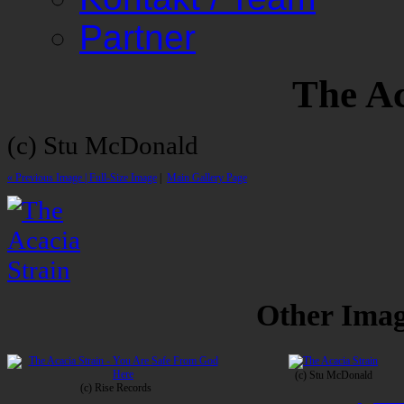
Partner
The Ac
(c) Stu McDonald
« Previous Image |
Full-Size Image
|
Main Gallery Page
Other Image
(c) Stu McDonald
(c) Rise Records