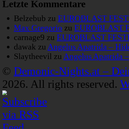
Letzte Kommentare
Belzebub
zu
EUROBLAST FESTIV
Max Gregorio
zu
EUROBLAST FE
carnage9
zu
EUROBLAST FESTIV
dawak
zu
Angelus Apatrida – Hid
Slaytheevil
zu
Angelus Apatrida 
©
Demonic-Nights.at – De
2026. All rights reserved.
W