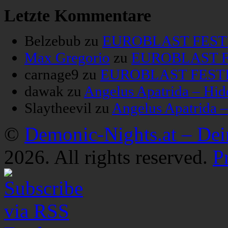
Letzte Kommentare
Belzebub
zu
EUROBLAST FESTIV
Max Gregorio
zu
EUROBLAST FE
carnage9
zu
EUROBLAST FESTIV
dawak
zu
Angelus Apatrida – Hid
Slaytheevil
zu
Angelus Apatrida 
©
Demonic-Nights.at – De
2026. All rights reserved.
P