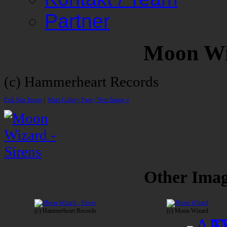
Partner
Moon Wi
(c) Hammerheart Records
Full-Size Image
|
Main Gallery Page
| Next Image »
Other Image
(c) Hammerheart Records
(c) Moon Wizard