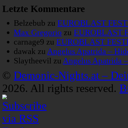
Letzte Kommentare
Belzebub
zu
EUROBLAST FESTIV
Max Gregorio
zu
EUROBLAST FE
carnage9
zu
EUROBLAST FESTIV
dawak
zu
Angelus Apatrida – Hid
Slaytheevil
zu
Angelus Apatrida 
©
Demonic-Nights.at – De
2026. All rights reserved.
B