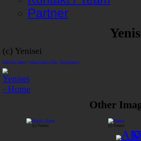
Partner
Yeni
(c) Yenisei
Full-Size Image
|
Main Gallery Page
| Next Image »
Other Image
(c) Yenisei
(c) Yenisei