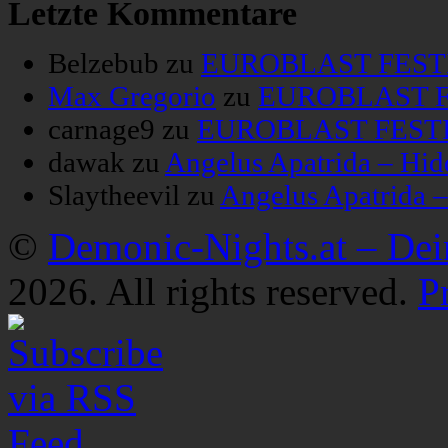
Letzte Kommentare
Belzebub
zu
EUROBLAST FESTIV
Max Gregorio
zu
EUROBLAST FE
carnage9
zu
EUROBLAST FESTIV
dawak
zu
Angelus Apatrida – Hid
Slaytheevil
zu
Angelus Apatrida 
©
Demonic-Nights.at – De
2026. All rights reserved.
P