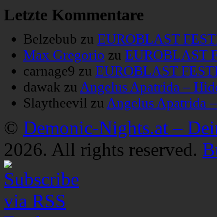
Letzte Kommentare
Belzebub
zu
EUROBLAST FESTIV
Max Gregorio
zu
EUROBLAST FE
carnage9
zu
EUROBLAST FESTIV
dawak
zu
Angelus Apatrida – Hid
Slaytheevil
zu
Angelus Apatrida 
©
Demonic-Nights.at – De
2026. All rights reserved.
B