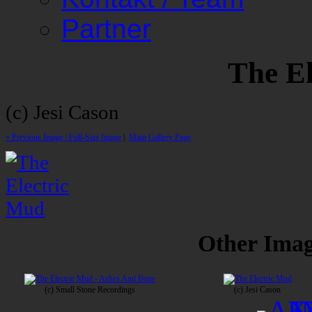
Partner
The E
(c) Jesi Cason
« Previous Image |
Full-Size Image
|
Main Gallery Page
Other Image
(c) Small Stone Recordings
(c) Jesi Cason