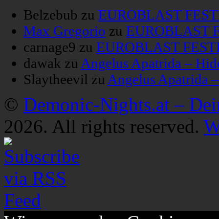
Belzebub
zu
EUROBLAST FESTIV
Max Gregorio
zu
EUROBLAST FE
carnage9
zu
EUROBLAST FESTIV
dawak
zu
Angelus Apatrida – Hid
Slaytheevil
zu
Angelus Apatrida 
©
Demonic-Nights.at – De
2026. All rights reserved.
W