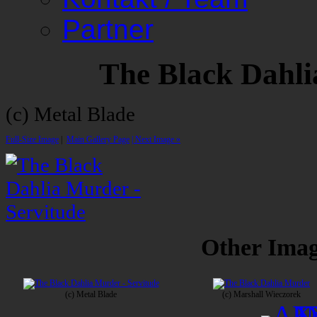
Partner
The Black Dahli
(c) Metal Blade
Full-Size Image
|
Main Gallery Page
| Next Image »
Other Image
(c) Metal Blade
(c) Marshall Wieczorek