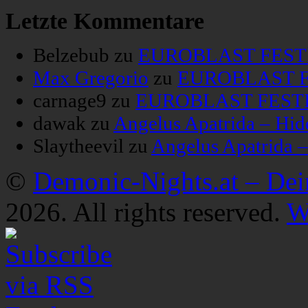
Letzte Kommentare
Belzebub
zu
EUROBLAST FESTIV
Max Gregorio
zu
EUROBLAST FE
carnage9
zu
EUROBLAST FESTIV
dawak
zu
Angelus Apatrida – Hid
Slaytheevil
zu
Angelus Apatrida 
©
Demonic-Nights.at – De
2026. All rights reserved.
W