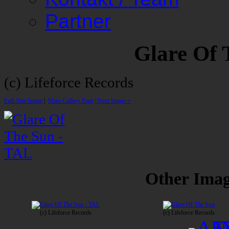
Partner
Glare Of
(c) Lifeforce Records
Full-Size Image
|
Main Gallery Page
| Next Image »
Other Image
(c) Lifeforce Records
(c) Lifeforce Records