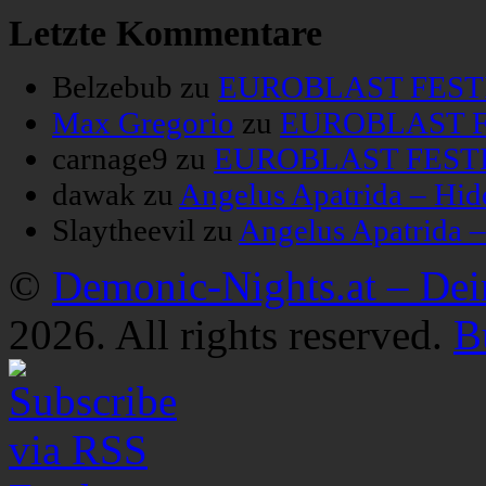
Letzte Kommentare
Belzebub
zu
EUROBLAST FESTIV
Max Gregorio
zu
EUROBLAST FE
carnage9
zu
EUROBLAST FESTIV
dawak
zu
Angelus Apatrida – Hid
Slaytheevil
zu
Angelus Apatrida 
©
Demonic-Nights.at – De
2026. All rights reserved.
B