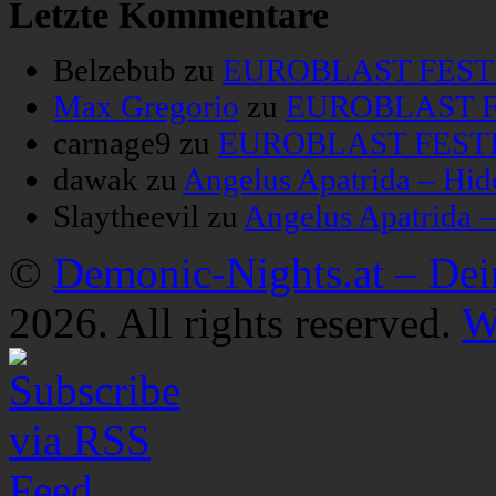
Letzte Kommentare
Belzebub
zu
EUROBLAST FESTIV
Max Gregorio
zu
EUROBLAST FE
carnage9
zu
EUROBLAST FESTIV
dawak
zu
Angelus Apatrida – Hid
Slaytheevil
zu
Angelus Apatrida 
©
Demonic-Nights.at – De
2026. All rights reserved.
W