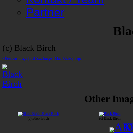
Partner
Bla
(c) Black Birch
« Previous Image |
Full-Size Image
|
Main Gallery Page
Other Image
(c) Black Birch
(c) Black Birch