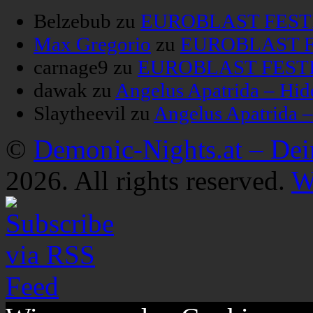
Belzebub
zu
EUROBLAST FESTIV
Max Gregorio
zu
EUROBLAST FE
carnage9
zu
EUROBLAST FESTIV
dawak
zu
Angelus Apatrida – Hid
Slaytheevil
zu
Angelus Apatrida 
©
Demonic-Nights.at – De
2026. All rights reserved.
W