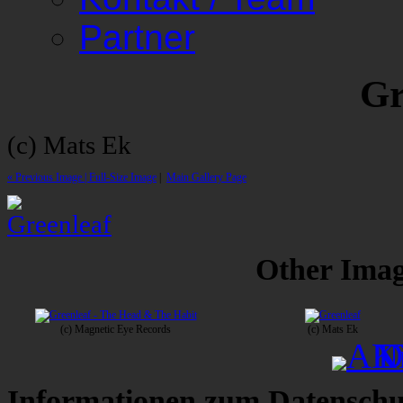
Partner
Gr
(c) Mats Ek
« Previous Image |
Full-Size Image
|
Main Gallery Page
Other Image
(c) Magnetic Eye Records
(c) Mats Ek
Informationen zum Datenschu