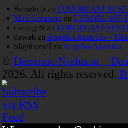
Belzebub
zu
EUROBLAST FESTIV
Max Gregorio
zu
EUROBLAST FE
carnage9
zu
EUROBLAST FESTIV
dawak
zu
Angelus Apatrida – Hid
Slaytheevil
zu
Angelus Apatrida 
©
Demonic-Nights.at – De
2026. All rights reserved.
B