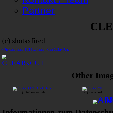
Partner
CLE
(c) shotsxfired
« Previous Image |
Full-Size Image
|
Main Gallery Page
Other Image
(c) Lifeforce Records
(c) shotsxfired
Informationen zum Datenschu