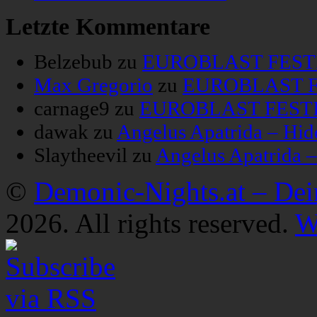
Letzte Kommentare
Belzebub
zu
EUROBLAST FESTIV
Max Gregorio
zu
EUROBLAST FE
carnage9
zu
EUROBLAST FESTIV
dawak
zu
Angelus Apatrida – Hid
Slaytheevil
zu
Angelus Apatrida 
©
Demonic-Nights.at – De
2026. All rights reserved.
W