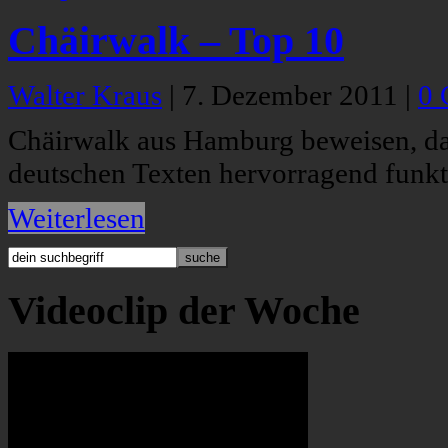
Chäirwalk – Top 10
Walter Kraus
|
7. Dezember 2011
|
0 
Chäirwalk aus Hamburg beweisen, das
deutschen Texten hervorragend funkti
Weiterlesen
Videoclip der Woche