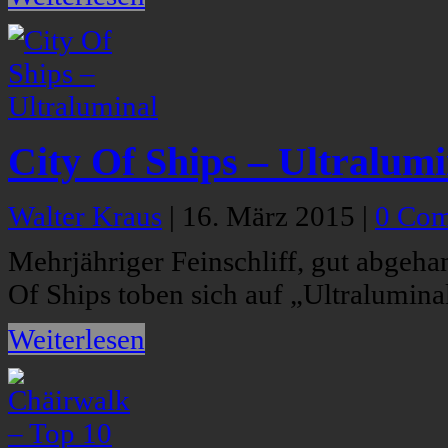
City Of Ships – Ultralumi
Walter Kraus
|
16. März 2015
|
0 Co
Mehrjähriger Feinschliff, gut abgeha
Of Ships toben sich auf „Ultralumina
Weiterlesen