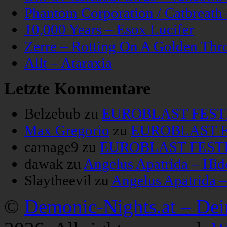
Phantom Corporation / Catbreat
10,000 Years – Esox Lucifer
Zerre – Rotting On A Golden Thr
Allt – Ataraxia
Letzte Kommentare
Belzebub
zu
EUROBLAST FESTIV
Max Gregorio
zu
EUROBLAST FE
carnage9
zu
EUROBLAST FESTIV
dawak
zu
Angelus Apatrida – Hid
Slaytheevil
zu
Angelus Apatrida 
©
Demonic-Nights.at – De