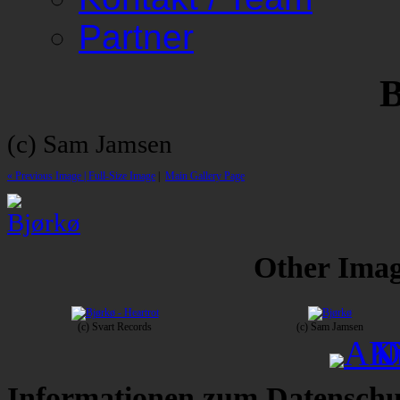
Partner
B
(c) Sam Jamsen
« Previous Image |
Full-Size Image
|
Main Gallery Page
Other Image
(c) Svart Records
(c) Sam Jamsen
Informationen zum Datenschu