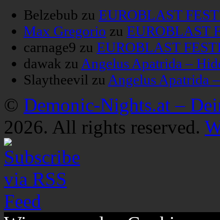
Belzebub
zu
EUROBLAST FESTIV
Max Gregorio
zu
EUROBLAST FE
carnage9
zu
EUROBLAST FESTIV
dawak
zu
Angelus Apatrida – Hid
Slaytheevil
zu
Angelus Apatrida 
©
Demonic-Nights.at – De
2026. All rights reserved.
W