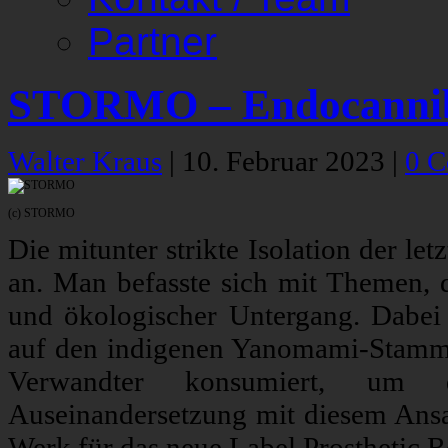
Partner
STORMO – Endocanni
Walter Kraus
|
10. Februar 2023
|
0 
(c) STORMO
Die mitunter strikte Isolation der let
an. Man befasste sich mit Themen, d
und ökologischer Untergang. Dabei 
auf den indigenen Yanomami-Stamm, 
Verwandter konsumiert, um 
Auseinandersetzung mit diesem Ans
Werk für das neue Label Prosthetic R