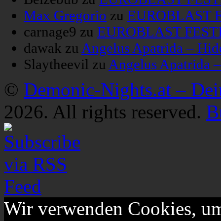
Max Gregorio
zu
EUROBLAST FE
carnage9
zu
EUROBLAST FESTIV
dawak
zu
Angelus Apatrida – Hid
Slaytheevil
zu
Angelus Apatrida 
©
Demonic-Nights.at – De
2026. All rights reserved.
B
Wir verwenden Cookies, um