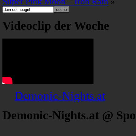
Super Pink Moon – Iron Rain
»
Videoclip der Woche
Demonic-Nights.at
Demonic-Nights.at @ Spo