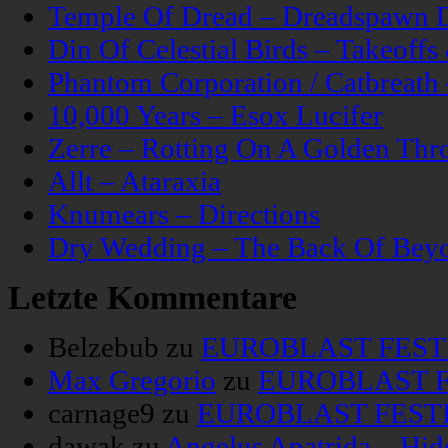
Temple Of Dread – Dreadspawn 
Din Of Celestial Birds – Takeoff
Phantom Corporation / Catbreat
10,000 Years – Esox Lucifer
Zerre – Rotting On A Golden Thr
Allt – Ataraxia
Knumears – Directions
Dry Wedding – The Back Of Bey
Letzte Kommentare
Belzebub
zu
EUROBLAST FESTIV
Max Gregorio
zu
EUROBLAST FE
carnage9
zu
EUROBLAST FESTIV
dawak
zu
Angelus Apatrida – Hid