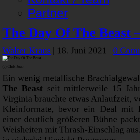
Partner
The Day Of The Beast –
Walter Kraus
|
18. Juni 2021
|
0 Com
(c) Chris Joao
Ein wenig metallische Brachialgewalt
The Beast
seit mittlerweile 15 Ja
Virginia brauchte etwas Anlaufzeit, 
Kleinformate, bevor ein Deal mit 
einer deutlich größeren Bühne pack
Weisheiten mit Thrash-Einschlag au
in vielerlei Hinsicht Programm.