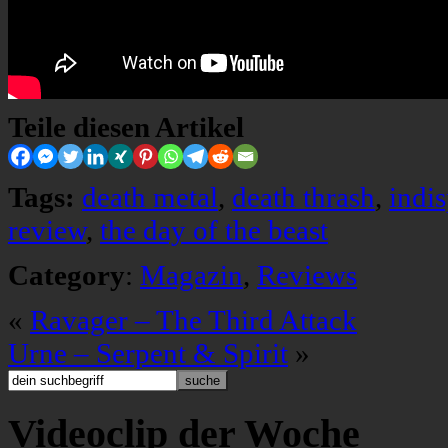
Teile diesen Artikel
Tags:
death metal
,
death thrash
,
indi
review
,
the day of the beast
Category
:
Magazin
,
Reviews
«
Ravager – The Third Attack
Urne – Serpent & Spirit
»
Videoclip der Woche