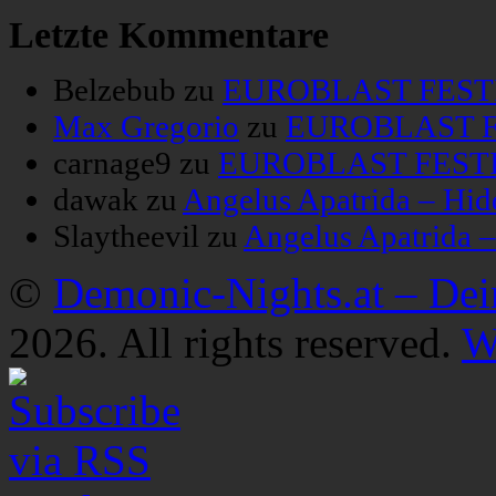
Letzte Kommentare
Belzebub
zu
EUROBLAST FESTIV
Max Gregorio
zu
EUROBLAST FE
carnage9
zu
EUROBLAST FESTIV
dawak
zu
Angelus Apatrida – Hid
Slaytheevil
zu
Angelus Apatrida 
©
Demonic-Nights.at – De
2026. All rights reserved.
W