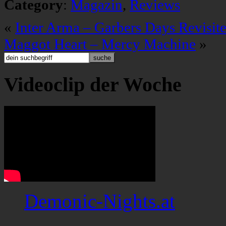
Category
:
Magazin
,
Reviews
«
Inter Arma – Garbers Days Revisit
Maggot Heart – Mercy Machine
»
Videoclip der Woche
Demonic-Nights.at