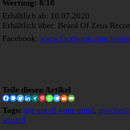
Wertung: 8/10
Erhältlich ab: 10.07.2020
Erhältlich über: Beard Of Zeus Reco
Facebook:
www.facebook.com/tenfo
Teile diesen Artikel
Tags:
get out of your mind
,
psychede
wizard